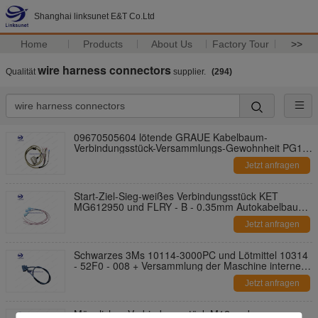
Shanghai linksunet E&T Co.Ltd
Home
Products
About Us
Factory Tour
>>
wire harness connectors
Qualität
supplier.
(294)
09670505604 lötende GRAUE Kabelbaum-
Verbindungsstück-Versammlungs-Gewohnheit PG16
Harting PVCs
Jetzt anfragen
Start-Ziel-Sieg-weißes Verbindungsstück KET
MG612950 und FLRY - B - 0.35mm Autokabelbaum
für Auto
Jetzt anfragen
Schwarzes 3Ms 10114-3000PC und Lötmittel 10314
- 52F0 - 008 + Versammlung der Maschine interne
Soem-Kabelbaum
Jetzt anfragen
Männliches Verbindungsstück M12 und