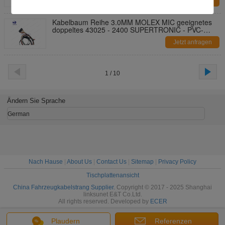
Jetzt anfragen
Kabelbaum Reihe 3.0MM MOLEX MIC geeignetes
doppeltes 43025 - 2400 SUPERTRONIC - PVC-
Kabel
Jetzt anfragen
1 / 10
Ändern Sie Sprache
German
Nach Hause
|
About Us
|
Contact Us
|
Sitemap
|
Privacy Policy
Tischplattenansicht
China Fahrzeugkabelstrang Supplier.
Copyright © 2017 - 2025 Shanghai
linksunet E&T Co.Ltd.
All rights reserved. Developed by
ECER
Plaudern
Referenzen