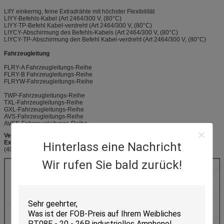
LifY einkernig, feine Extradrähte mit höchster Flexibilität
LIYY-Befehls-Kabel (Art 2464/300 V, (80°C)
LIYY-TP-Befehl Kabel-verdreht (Art 2464/300 V, (80°C)
LIYCY-Abschirmung des Befehls-Kabels (Art 2464/300 V, (80°C)
LIYCY-TP-Abschirmung den Befehl Kabel-verdreht (Art 2464/300 V, (80°C)
Fahrzeugleitung
FLRY-A Fahrzeugleitungs-Reihe
FLRY-B Fahrzeugleitungs-Reihe
FLRYW-Fahrzeugleitungs-Reihe
TWP-Fahrzeugleitungs-Reihe
TXL-Fahrzeugleitungs-Reihe
GXL-Fahrzeugleitungs-Reihe
AVS-Fahrzeugleitungs-Reihe
AVSS-Fahrzeugleitungs-Reihe
Verpacken u. Versenden
Exportkartone
Hinterlass eine Nachricht
(406mm*306mm*250mm)
Wir rufen Sie bald zurück!