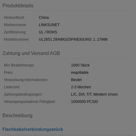
Produktdetails
Herkunftsort:
China
Markenname:
LINKSUNET
Zertifizierung:
UL / ROHS
Modellnummer:
UL2651 28AWG/25P/NEIGUNG: 1. 27MM
Zahlung und Versand AGB
Min Bestellmenge:
1000 Stück
Preis:
negotiable
Verpackung Informationen:
Beutel
Lieferzeit:
2-3 Wochen
Zahlungsbedingungen:
L/C, D/A, T/T, Western Union
Versorgungsmaterial-Fähigkeit:
1000000 PCS/D
Beschreibung
Flachkabelverbindungsstück