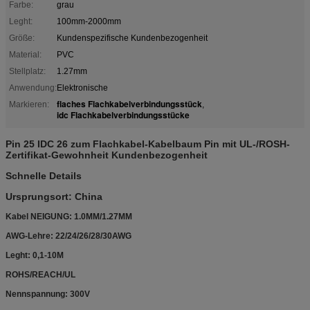
Farbe:
grau
Leght:
100mm-2000mm
Größe:
Kundenspezifische Kundenbezogenheit
Material:
PVC
Stellplatz:
1.27mm
Anwendung:
Elektronische
flaches Flachkabelverbindungsstück
Markieren:
,
idc Flachkabelverbindungsstücke
Pin 25 IDC 26 zum Flachkabel-Kabelbaum Pin mit UL-/ROSH-
Zertifikat-Gewohnheit Kundenbezogenheit
Schnelle Details
Ursprungsort: China
Kabel NEIGUNG: 1.0MM/1.27MM
AWG-Lehre: 22/24/26/28/30AWG
Leght: 0,1-10M
ROHS/REACH/UL
Nennspannung: 300V