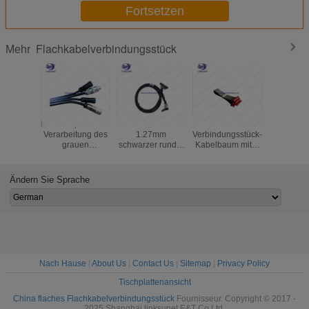
Fortsetzen
Flachkabelverbindungsstück
Mehr
Kundenspezifische
UL2651-28AWG
Flachkabel-
D - SUBV
Verarbeitung des
1.27mm
Verbindungsstück-
25 Flach
grauen
schwarzer runder
Kabelbaum mit 9
Verbindun
Verbindungsstücks
Flachkabelkabelstrang
Pin mit
1.27
M12 und des
PVCs
UL-/ROSH-
NEIG
zusammengesetzten
Zertifikat-
Flachka
Ändern Sie Sprache
multi-
Gewohnheit
Versamm
Flachkabelkabelstrangs
Kundenbezogenheit
PIN 
der Faser
Nach Hause
|
About Us
|
Contact Us
|
Sitemap
|
Privacy Policy
Tischplattenansicht
China flaches Flachkabelverbindungsstück
Fournisseur. Copyright © 2017 -
2025 Shanghai linksunet E&T Co.Ltd.