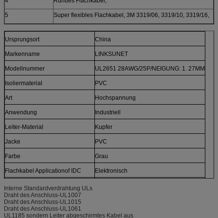
4
Rundes Flachkabel,
5
Super flexibles Flachkabel, 3M 3319/06, 3319/10, 3319/16,
Ursprungsort
China
Markenname
LINKSUNET
Modellnummer
UL2651 28AWG/25P/NEIGUNG: 1. 27MM
Isoliermaterial
PVC
Art
Hochspannung
Anwendung
Industriell
Leiter-Material
Kupfer
Jacke
PVC
Farbe
Grau
Flachkabel Applicationof IDC
Elektronisch
Flachkabel Conductorof IDC
Bloßes Kupfer
Interne Standardverdrahtung ULs
Draht des Anschluss-UL1007
Soem, Soem Flachkabels IDC
Willkommen
Draht des Anschluss-UL1015
Draht des Anschluss-UL1061
PackagingDetail Flachkabels IDC
Mehrzwecktasche und Karton
UL1185 sondern Leiter abgeschirmtes Kabel aus