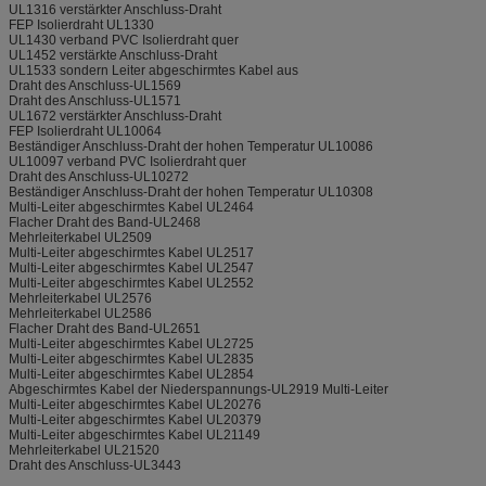
UL1316 verstärkter Anschluss-Draht
FEP Isolierdraht UL1330
Flachkabel Lengthof IDC
0.5m, 1m oder optionales
UL1430 verband PVC Isolierdraht quer
UL1452 verstärkte Anschluss-Draht
Flachkabel Certificateof IDC
UL, ROHS
UL1533 sondern Leiter abgeschirmtes Kabel aus
Draht des Anschluss-UL1569
Flachkabel Lieferung Detailof IDC
Innerhalb 2 - 3 Wochen
Draht des Anschluss-UL1571
UL1672 verstärkter Anschluss-Draht
FEP Isolierdraht UL10064
Beständiger Anschluss-Draht der hohen Temperatur UL10086
UL10097 verband PVC Isolierdraht quer
Draht des Anschluss-UL10272
Beständiger Anschluss-Draht der hohen Temperatur UL10308
Multi-Leiter abgeschirmtes Kabel UL2464
Flacher Draht des Band-UL2468
Mehrleiterkabel UL2509
Multi-Leiter abgeschirmtes Kabel UL2517
Multi-Leiter abgeschirmtes Kabel UL2547
Multi-Leiter abgeschirmtes Kabel UL2552
Mehrleiterkabel UL2576
Mehrleiterkabel UL2586
Flacher Draht des Band-UL2651
Multi-Leiter abgeschirmtes Kabel UL2725
Multi-Leiter abgeschirmtes Kabel UL2835
Multi-Leiter abgeschirmtes Kabel UL2854
Abgeschirmtes Kabel der Niederspannungs-UL2919 Multi-Leiter
Multi-Leiter abgeschirmtes Kabel UL20276
Multi-Leiter abgeschirmtes Kabel UL20379
Multi-Leiter abgeschirmtes Kabel UL21149
Mehrleiterkabel UL21520
Draht des Anschluss-UL3443