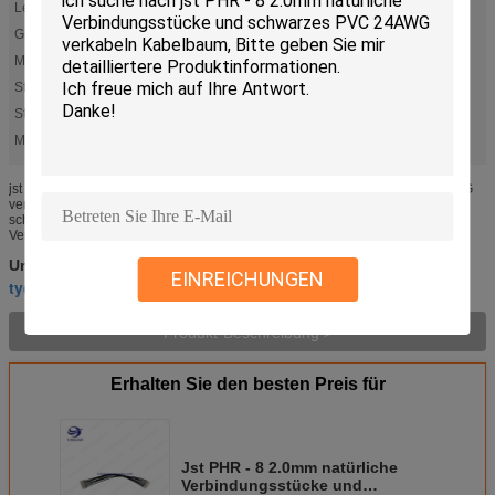
Leght:
100mm-2000mm
Größe:
Kundenspezifische Kundenbezogenheit
Material:
PVC
Stellplatz:
2.0mm
Stifte:
2-16
Markieren:
,
flaches Flachkabelverbindungsstück
idc Flachkabelverbindungsstücke
jst PHR - 8 2.0mm natürliche Verbindungsstücke und schwarzes PVC 24AWG
verkabeln Kabelbaum jst PHR - 8 2.0mm natürliche Verbindungsstücke und
schwarzes PVC 24AWG verkabeln Kabelbaum Kategorien
Verbindungsstücke...
9 Stiftkabelstrang
lötende Fahrzeugleitung
Umbauten:
,
,
EINREICHUNGEN
tyco Kabelstrang
Produkt-Beschreibung >
Erhalten Sie den besten Preis für
Jst PHR - 8 2.0mm natürliche
Verbindungsstücke und