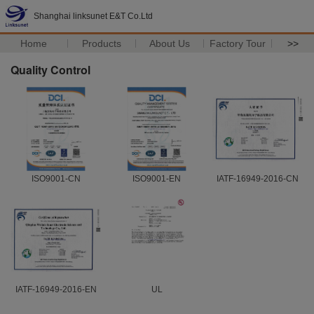
Shanghai linksunet E&T Co.Ltd
Home
Products
About Us
Factory Tour
>>
Quality Control
ISO9001-CN
ISO9001-EN
IATF-16949-2016-CN
IATF-16949-2016-EN
UL