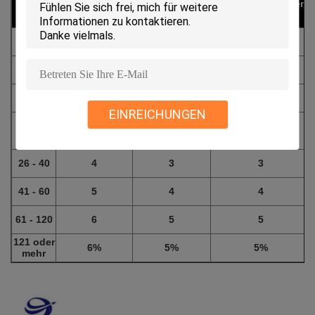
konserviert werden
Installation
Kein Schaden über 10% des
1
Leiterdurchmessers
< Sep="" 2011="">
2 -
6
0
0
0
7 - 15
1
0
1
EINREICHUNGEN
3
16 - 25
0
2
26 - 40
4
3
3
41 - 60
5
4
4
61 - 120
6
5
5
121 oder
6%
5%
5%
mehr