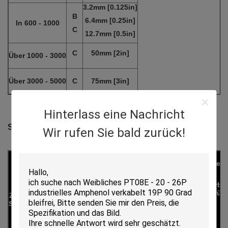
3.2mm [0.125in]
B
6.4mm [0.25in]
In 600 - 1000
C
12.7mm [0.5in]
C
50mm [2in]
Über 1000 - 3000
Über 3000 - 5000
C
75mm [3in]
Hinterlass eine Nachricht
Strang-Schaden der Tabelle-3 - 1 zulässiger
Wir rufen Sie bald zurück!
Maximal
zulässiges
Maximal zulässige
Stränge
atrands
Maximal
scrapesd kerbte
gerieben, eingekerbt
zulässige
ein oder trennte
oder für
Klasse 3 für
Zahl von
Stränge rieben,
für Klasse 3 für
getrennt
Strängen
eingekerbt oder
Drähte das
trennten für
Drähte, die
vor
wird
nicht vorher
Calss 1, 2
Installation
konserviert