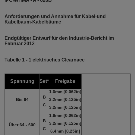
IPC/WHMA - A - 620B
Anforderungen und Annahme für Kabel-und
Kabelbaum-Kabelbäume
Endgültiger Entwurf für den Industrie-Bericht im
Februar 2012
Tabelle 1 - 1 elektrisches Clearnace
Spannung
Set*
Freigabe
1.6mm [0.062in]
B
Bis 64
3.2mm [0.125in]
C
3.2mm [0.125in]
1.6mm [0.062in]
B
3.2mm [0.125in]
Über 64 - 600
C
6.4mm [0.25in]