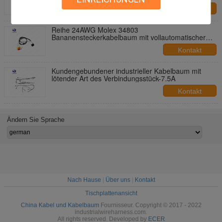
Versammlungs-2P
Kontakt
Reihe 24AWG Molex 34803
Bananensteckerkabelbaum mit vollautomatischer
Terminalmaschine
Kontakt
Kundengebundener industrieller Kabelbaum mit
lötender Art des Verbindungsstück-7.5A
Kontakt
Ändern Sie Sprache
Nach Hause
|
Über uns
|
Kontakt
Tischplattenansicht
China Kabel und Kabelbaum
Fournisseur. Copyright © 2017 - 2022
industrialwireharness.com.
All rights reserved. Developed by
ECER