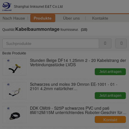
Shanghai linksunet E&T Co.Ltd
Nach Hause
Produkte
Über uns
Kontakte
Kabelbaummontage
Qualität
fournisseur.
(10)
Beste Produkte
Stunden Beige DF14 1.25mm 2 - 20 Kabelstrang der
Verbindungsstücke LVDS
Jetzt anfragen
Schwarzes und molex 39 Omron EE-1001 - 01 -
2101 4.2mm natürlicher
Verbindungsstückkabelstrang für Maschine
Jetzt anfragen
DDK CM09 - S25P schwarzes PVC und pa6
8M/12M/15M unterrichtendes Roboter-Geschirr für
besonders angefertigt
Kontakt