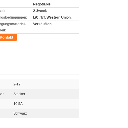
Negotiable
zeit:
2-3week
ngsbedingungen:
L/C, T/T, Western Union,
rgungsmaterial-
Verkäuflich
eit:
Kontakt
2-12
e:
Stecker
10.5A
Schwarz