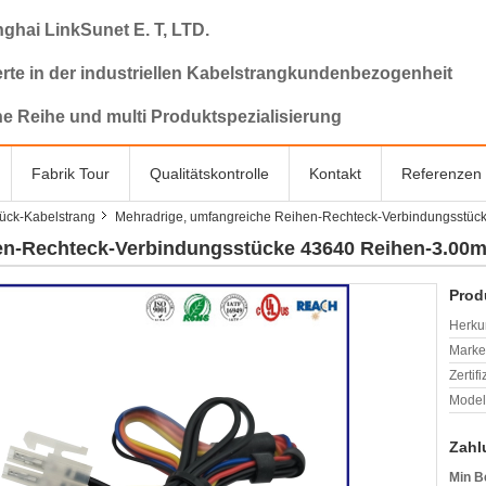
ghai LinkSunet E. T, LTD.
rte in der industriellen Kabelstrangkundenbezogenheit
ne Reihe und multi Produktspezialisierung
Fabrik Tour
Qualitätskontrolle
Kontakt
Referenzen
ück-Kabelstrang
Mehradrige, umfangreiche Reihen-Rechteck-Verbindungsstüc
en-Rechteck-Verbindungsstücke 43640 Reihen-3.00m
Prod
Herkun
Mark
Zertif
Model
Zahl
Min B