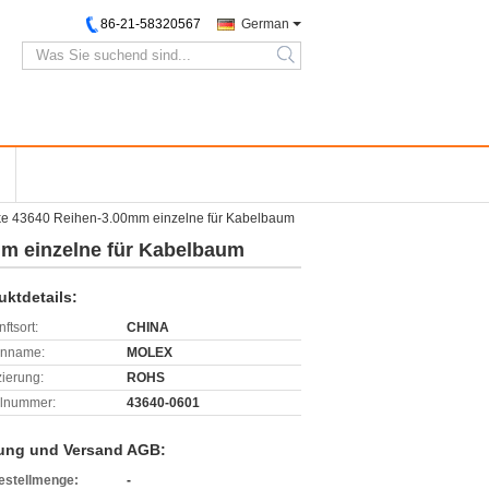
86-21-58320567
German
search
ke 43640 Reihen-3.00mm einzelne für Kabelbaum
m einzelne für Kabelbaum
uktdetails:
ftsort:
CHINA
enname:
MOLEX
izierung:
ROHS
lnummer:
43640-0601
ung und Versand AGB:
estellmenge:
-