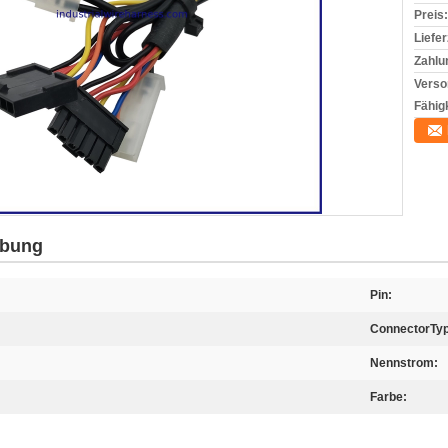
Preis:
Liefer
Zahlu
Verso
Fähigk
ibung
Pin:
ConnectorTyp
Nennstrom:
Farbe: