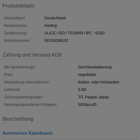
Produktdetails
Herkunftsort:
Deutschland
Markenname:
Harting
Zertifizierung:
UL/CE / ISO / TS16949 / IPC - 620D
Modellnummer:
09150006102
Zahlung und Versand AGB
Min Bestellmenge:
Durchkontaktierung
Preis:
negotiable
Verpackung Informationen:
Karton- oder Holzkasten
Lieferzeit:
5-8D
Zahlungsbedingungen:
T/T, Paypal, alipay
Versorgungsmaterial-Fähigkeit:
5000pcs/D
Beschreibung
Automotive Kabelbaum