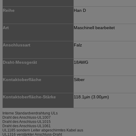
Reihe
Han D
Art
Maschinell bearbeitet
Anschlussart
Falz
Draht-Messgerät
18AWG
Kontaktoberfläche
Silber
Kontaktoberfläche-Stärke
118.1µin (3.00µm)
Interne Standardverdrahtung ULs
Draht des Anschluss-UL1007
Draht des Anschluss-UL1015
Draht des Anschluss-UL1061
UL1185 sondern Leiter abgeschirmtes Kabel aus
UL1316 verstärkter Anschluss-Draht