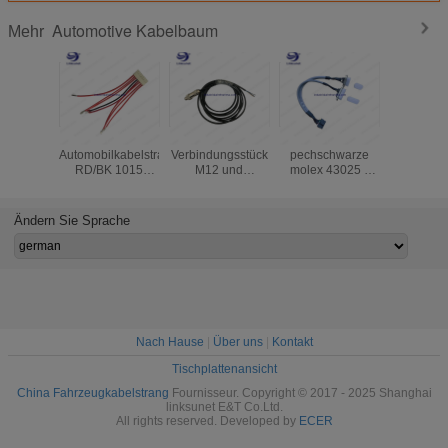
Automotive Kabelbaum
Mehr
JST VHR - 8N
Männliches
3.0MM
Kabelbau
Automobilkabelstrang
Verbindungsstück
pechschwarze
3.0MM 
RD/BK 1015
M12 und
molex 43025 -
MIC geei
Kabelstrang
kundenspezifische
1400
doppeltes 
Fahrzeug-18AWG
Verarbeitung des
Verbindungsstücke
240
zusammengesetzten
für Automobil-
SUPERTR
Ändern Sie Sprache
multi-
Kabelbaum
PVC-K
Flachkabelkabelstrangs
der Faser
Nach Hause
|
Über uns
|
Kontakt
Tischplattenansicht
China Fahrzeugkabelstrang
Fournisseur. Copyright © 2017 - 2025 Shanghai
linksunet E&T Co.Ltd.
All rights reserved. Developed by
ECER