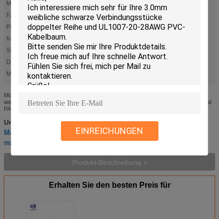
Material:
PA6
Farbe:
bk
Pich4:
3.0mm
Kabel:
UL1007-20-28AWG
Stift:
2 - 24
Draht-Material:
PVC
Markieren:
,
Männlich-weibliches Kabel-Verbindungsstück
männliche und weibliche Drahtverbindungsstücke
Molex verdoppeln Spossenteilung 3.0mm 24P 43025-2400/männlich-
weibliches Draht-Verbindungsstück/Schwarzes/Waren in auf Lager/im Material
PA6 Dokumente u. Medien Produkteigenschaften Wählen Sie alle vor ...
Männlich-weibliches Kabel-Verbindungsstück
Umbauten:
,
EINREICHUNGEN
Mann und Buchsen
,
männliche und weibliche Drahtverbindungsstücke
Produkt-Beschreibung >
Erhalten Sie den besten Preis für