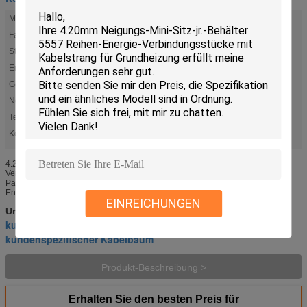
Marke:
molex
Farbe:
Natürlich
Stromkreise:
2A
Entflammbarkeit:
94V-2
Geschlecht:
Behälter
Neigung:
4.20mm
Temperaturspanne:
-40° zu +105°C
Kontakt-Art:
Flanschdose
4.20mm Neigungs-Mini-Sitz-jr.-Behälter 5557 Reihen-Energie-
Verbindungsstücke mit Kabelstrang für Grundheizung Überblick Eine breite
Palette von Soems erfordern die hoch-gegenwärtigen,
Energieverbindungsstücke ...
EINREICHUNGEN
Kabelstrang nach Maß
Umbauten:
,
kundenspezifischer Selbstkabelstrang
,
kundenspezifischer Kabelbaum
Produkt-Beschreibung >
Erhalten Sie den besten Preis für