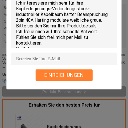
Beschreibung:
ANSCHL.-HAUBEN-SEITEN-EINTRITT SZ3A-M20-25
Anschlusstyp:
Hood
Größe:
HA-3A
Verarbeitungsmodus:
Crimping+assembly
Material:
Kupferlegierung
Drüsen-Größe:
M20/M25
modulare Hochleistungsverbindungsstück-industrieller Kabelbaum 40A Harting
Verbindungsstück: 09140022701 Verbindungsstückhaube: 19200031443
Verbindungsstück: 09120123001 Termial: 09150006106 Drüse: LAPPLÄNDER
...
harting industrielle Verbindungsstücke
EINREICHUNGEN
Umbauten:
,
tyco Ampere-Kabel
Hochleistungskabelstrang
,
Produkt-Beschreibung >
Erhalten Sie den besten Preis für
Kupferlegierungs-