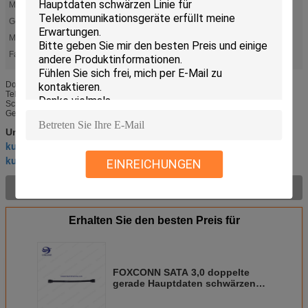
Marke:
FOXCONN
Geschwindigkeit:
6GB
Material:
PVC
Farbe:
Schwarz
Doppelte gerade Hauptdatenleitung FOXCONN SATA 3,0 für
Telekommunikationsgeräte rootsPure 8 Kupferdraht, Aluminiumfolieschild,
Schnittstellenvergolden, Antioxydant, stellen sicher Stabilität und
Geschwindigkeit ...
Kabelstrang nach Maß
Umbauten:
,
kundenspezifischer Selbstkabelstrang
,
kundenspezifischer Kabelbaum
EINREICHUNGEN
Produkt-Beschreibung >
Erhalten Sie den besten Preis für
FOXCONN SATA 3,0 doppelte
gerade Hauptdaten schwärzen
Linie für
Telekommunikationsgeräte