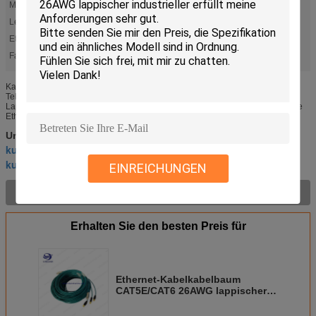
Marke:
Lappländer
Leght:
100mm-2000mm
Ethernet:
CAT5E/CAT6E
Farbe:
Optional
Kabelkabelbaum usb Lappländer CAT.5E 26AWG industrieller für
Telekommunikationsgeräte Produkt-Beschreibung Kabelkabelbaum usb
Lappländer CAT.5E 26AWG industrieller für Telekommunikationsgeräte Name
Ethernet...
Kabelstrang nach Maß
Umbauten:
,
kundenspezifischer Selbstkabelstrang
,
kundenspezifischer Kabelbaum
EINREICHUNGEN
Produkt-Beschreibung >
Erhalten Sie den besten Preis für
Ethernet-Kabelkabelbaum
CAT5E/CAT6 26AWG lappischer
industrieller