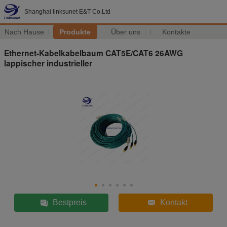
Shanghai linksunet E&T Co.Ltd
Nach Hause
Produkte
Über uns
Kontakte
Ethernet-Kabelkabelbaum CAT5E/CAT6 26AWG
lappischer industrieller
Bestpreis
Kontakt