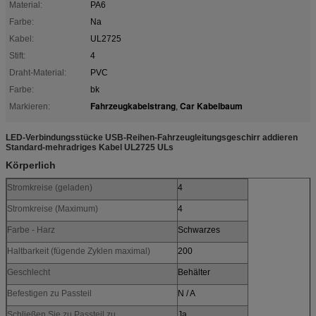
Material:
PA6
Farbe:
Na
Kabel:
UL2725
Stift:
4
Draht-Material:
PVC
Farbe:
bk
Fahrzeugkabelstrang
Car Kabelbaum
Markieren:
,
LED-Verbindungsstücke USB-Reihen-Fahrzeugleitungsgeschirr addieren
Standard-mehradriges Kabel UL2725 ULs
Körperlich
Stromkreise (geladen)
4
Stromkreise (Maximum)
4
Farbe - Harz
Schwarzes
Haltbarkeit (fügende Zyklen maximal)
200
Geschlecht
Behälter
Befestigen zu Passteil
N / A
Schließen Sie zu Passteil zu
Ja