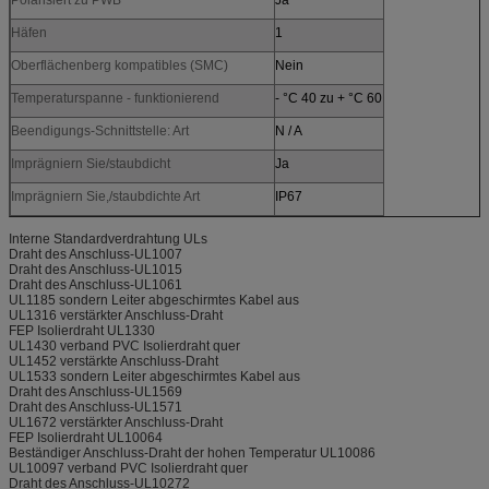
Häfen
1
Oberflächenberg kompatibles (SMC)
Nein
Temperaturspanne - funktionierend
- °C 40 zu + °C 60
Beendigungs-Schnittstelle: Art
N / A
Imprägniern Sie/staubdicht
Ja
Imprägniern Sie,/staubdichte Art
IP67
Interne Standardverdrahtung ULs
Draht des Anschluss-UL1007
Draht des Anschluss-UL1015
Draht des Anschluss-UL1061
UL1185 sondern Leiter abgeschirmtes Kabel aus
UL1316 verstärkter Anschluss-Draht
FEP Isolierdraht UL1330
UL1430 verband PVC Isolierdraht quer
UL1452 verstärkte Anschluss-Draht
UL1533 sondern Leiter abgeschirmtes Kabel aus
Draht des Anschluss-UL1569
Draht des Anschluss-UL1571
UL1672 verstärkter Anschluss-Draht
FEP Isolierdraht UL10064
Beständiger Anschluss-Draht der hohen Temperatur UL10086
UL10097 verband PVC Isolierdraht quer
Draht des Anschluss-UL10272