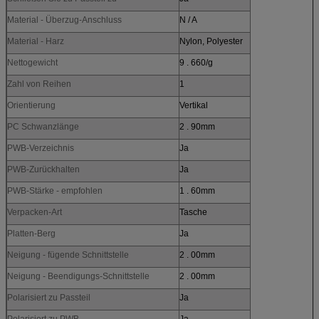
Material - Überzug-Anschluss
N / A
Material - Harz
Nylon, Polyester
Nettogewicht
9 . 660/g
Zahl von Reihen
1
Orientierung
Vertikal
PC Schwanzlänge
2 . 90mm
PWB-Verzeichnis
Ja
PWB-Zurückhalten
Ja
PWB-Stärke - empfohlen
1 . 60mm
Verpacken-Art
Tasche
Platten-Berg
Ja
Neigung - fügende Schnittstelle
2 . 00mm
Neigung - Beendigungs-Schnittstelle
2 . 00mm
Polarisiert zu Passteil
Ja
Polarisiert zu PWB
Ja