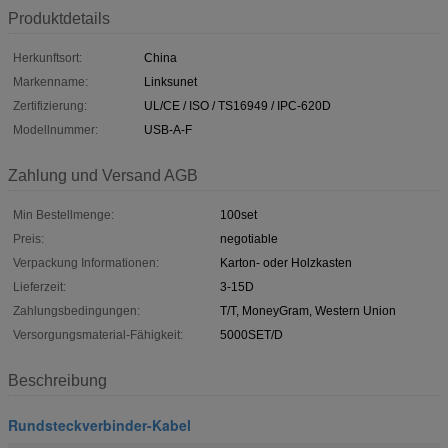
Produktdetails
Herkunftsort:
China
Markenname:
Linksunet
Zertifizierung:
UL/CE / ISO / TS16949 / IPC-620D
Modellnummer:
USB-A-F
Zahlung und Versand AGB
Min Bestellmenge:
100set
Preis:
negotiable
Verpackung Informationen:
Karton- oder Holzkasten
Lieferzeit:
3-15D
Zahlungsbedingungen:
T/T, MoneyGram, Western Union
Versorgungsmaterial-Fähigkeit:
5000SET/D
Beschreibung
Rundsteckverbinder-Kabel