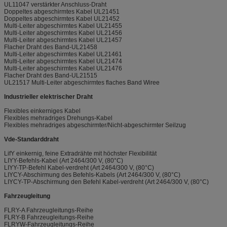
UL11047 verstärkter Anschluss-Draht
Doppeltes abgeschirmtes Kabel UL21451
Doppeltes abgeschirmtes Kabel UL21452
Multi-Leiter abgeschirmtes Kabel UL21455
Multi-Leiter abgeschirmtes Kabel UL21456
Multi-Leiter abgeschirmtes Kabel UL21457
Flacher Draht des Band-UL21458
Multi-Leiter abgeschirmtes Kabel UL21461
Multi-Leiter abgeschirmtes Kabel UL21474
Multi-Leiter abgeschirmtes Kabel UL21476
Flacher Draht des Band-UL21515
UL21517 Multi-Leiter abgeschirmtes flaches Band Wiree
Industrieller elektrischer Draht
Flexibles einkerniges Kabel
Flexibles mehradriges Drehungs-Kabel
Flexibles mehradriges abgeschirmter/Nicht-abgeschirmter Seilzug
Vde-Standarddraht
LifY einkernig, feine Extradrähte mit höchster Flexibilität
LIYY-Befehls-Kabel (Art 2464/300 V, (80°C)
LIYY-TP-Befehl Kabel-verdreht (Art 2464/300 V, (80°C)
LIYCY-Abschirmung des Befehls-Kabels (Art 2464/300 V, (80°C)
LIYCY-TP-Abschirmung den Befehl Kabel-verdreht (Art 2464/300 V, (80°C)
Fahrzeugleitung
FLRY-A Fahrzeugleitungs-Reihe
FLRY-B Fahrzeugleitungs-Reihe
FLRYW-Fahrzeugleitungs-Reihe