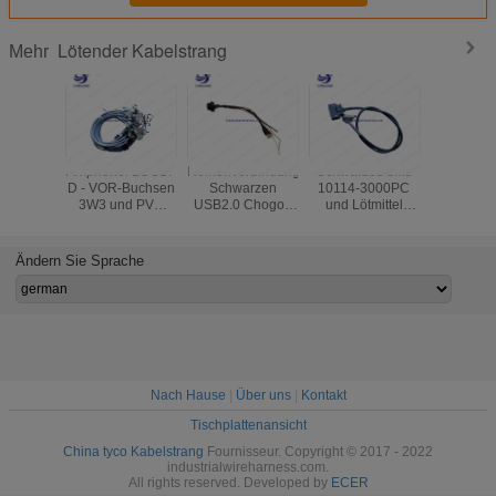
Lötender Kabelstrang
Mehr
Amphenol LCC17
Reihenverbindungsstücke
Schwarzes 3Ms
25 PIN-
D - VOR-Buchsen
Schwarzen
10114-3000PC
PVC-EP
3W3 und PVC
USB2.0 Chogori
und Lötmittel
löten
graues 2.5mm2
LED und
10314 - 52F0 -
Fahrzeugle
verkabeln
natürliche
008 +
Geschir
lötenden
Verbindungsstücke
Versammlung der
VORgra
Ändern Sie Sprache
Kabelstrang
10p jst xh Reihe,
Maschine interne
die Kabelstrang
Soem-Kabelbaum
löten
Nach Hause
|
Über uns
|
Kontakt
Tischplattenansicht
China tyco Kabelstrang
Fournisseur. Copyright © 2017 - 2022
industrialwireharness.com.
All rights reserved. Developed by
ECER