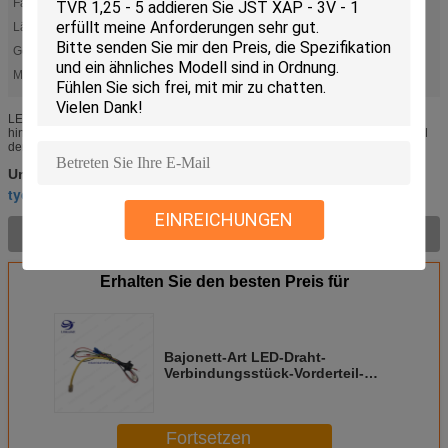
Farbe:
bk
Länge:
Kundenspezifische
Gehäuse:
JST - XH-10
Markieren:
,
lötende Fahrzeugleitung
9 Stiftkabelstrang
LED-Steckverbinder Bajonettverschluss für Frontplattenmontage, Löten
hinzufügen JST VHR-8N Löten Kabelbaum / PVC / BK Spezifikationen Anzahl
der Kontakte 2 3 3 9 18 24 3 + 9 3 + 11 Drahtstärke 4,0 mm 2 (12AWG) ...
9 Stiftkabelstrang
lötende Fahrzeugleitung
Umbauten:
,
,
tyco Kabelstrang
EINREICHUNGEN
Produkt-Beschreibung >
Erhalten Sie den besten Preis für
Bajonett-Art LED-Draht-
Verbindungsstück-Vorderteil-
Berg-Verschluss TVR 1,25 - 5
addieren Sie JST XAP - 3V - 1
Fortsetzen